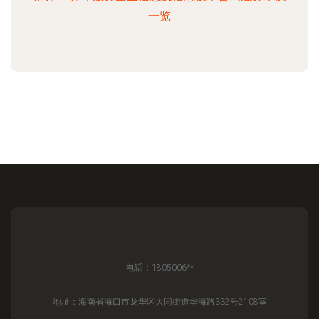
一览
电话：1805006**
地址：海南省海口市龙华区大同街道华海路332号2108室